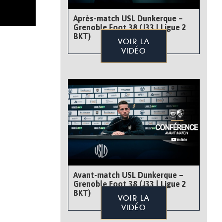
Après-match USL Dunkerque –
Grenoble Foot 38 (J33 | Ligue 2
BKT)
VOIR LA
VIDÉO
Avant-match USL Dunkerque –
Grenoble Foot 38 (J33 | Ligue 2
BKT)
VOIR LA
VIDÉO