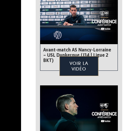
Avant-match AS Nancy-Lorraine
– USL Dunkerque (J34 | Ligue 2
BKT)
VOIR LA
VIDÉO