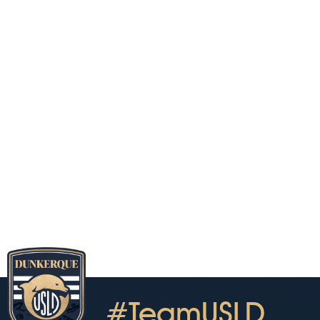
#TeamUSLD