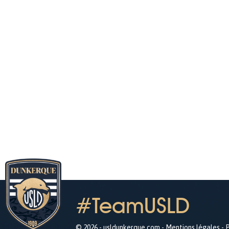
#TeamUSLD
© 2026 - usldunkerque.com -
Mentions légales
-
P