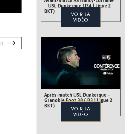
Avant-match AS Nancy-Lorraine
– USL Dunkerque (J34 | Ligue 2
BKT)
VOIR LA
VIDÉO
NT
Après-match USL Dunkerque –
Grenoble Foot 38 (J33 | Ligue 2
BKT)
VOIR LA
VIDÉO