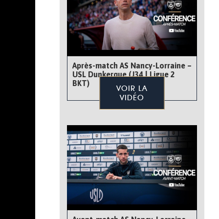
Après-match AS Nancy-Lorraine –
USL Dunkerque (J34 | Ligue 2
BKT)
VOIR LA
VIDÉO