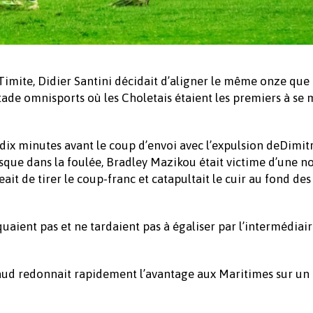
imite, Didier Santini décidait d’aligner le même onze que 
tade omnisports où les Choletais étaient les premiers à se
dix minutes avant le coup d’envoi avec l’expulsion deDimitr
esque dans la foulée, Bradley Mazikou était victime d’une n
it de tirer le coup-franc et catapultait le cuir au fond des f
uaient pas et ne tardaient pas à égaliser par l’intermédiai
d redonnait rapidement l’avantage aux Maritimes sur un 