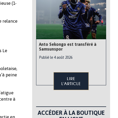
ieuse (1-
e relance
Anto Sekongo est transféré à
Samsunspor
s Le
Publié le 4 août 2026
oletaise,
u’à peine
LIRE
L'ARTICLE
fatigue
centre à
ACCÉDER À LA BOUTIQUE
artie en