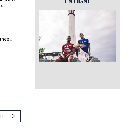
EN LIGNE
les
uneel,
NT