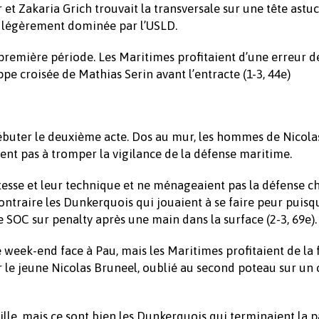
et Zakaria Grich trouvait la transversale sur une tête astuc
ie légèrement dominée par l’USLD.
remière période. Les Maritimes profitaient d’une erreur d
pe croisée de Mathias Serin avant l’entracte (1-3, 44e)
uter le deuxième acte. Dos au mur, les hommes de Nicola
ient pas à tromper la vigilance de la défense maritime.
itesse et leur technique et ne ménageaient pas la défense ch
 contraire les Dunkerquois qui jouaient à se faire peur puisq
SOC sur penalty après une main dans la surface (2-3, 69e).
 week-end face à Pau, mais les Maritimes profitaient de la 
r le jeune Nicolas Bruneel, oublié au second poteau sur un 
aille, mais ce sont bien les Dunkerquois qui terminaient la p