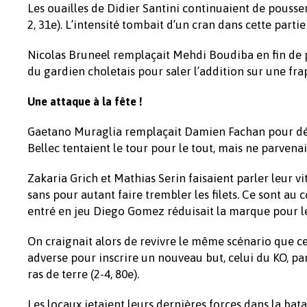
Les ouailles de Didier Santini continuaient de pousser 
2, 31e). L’intensité tombait d’un cran dans cette part
Nicolas Bruneel remplaçait Mehdi Boudiba en fin de p
du gardien choletais pour saler l’addition sur une frap
Une attaque à la fête !
Gaetano Muraglia remplaçait Damien Fachan pour déb
Bellec tentaient le tour pour le tout, mais ne parvena
Zakaria Grich et Mathias Serin faisaient parler leur v
sans pour autant faire trembler les filets. Ce sont au
entré en jeu Diego Gomez réduisait la marque pour le 
On craignait alors de revivre le même scénario que ce
adverse pour inscrire un nouveau but, celui du KO, pa
ras de terre (2-4, 80e).
Les locaux jetaient leurs dernières forces dans la bat