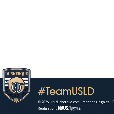
#TeamUSLD
© 2026 - usldunkerque.com -
Mentions légales
-
P
Réalisation :