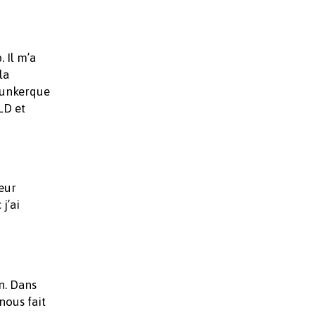
 Il m’a
la
 Dunkerque
LD et
leur
j’ai
n. Dans
nous fait