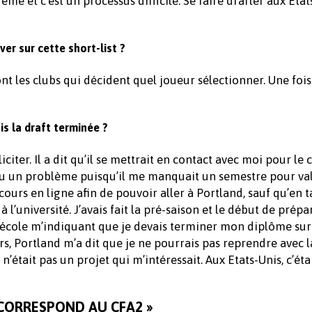
me et c’est un processus difficile. Se faire drafter aux Etat
er sur cette short-list ?
nt les clubs qui décident quel joueur sélectionner. Une fois
is la draft terminée ?
citer. Il a dit qu’il se mettrait en contact avec moi pour le 
’ai eu un problème puisqu’il me manquait un semestre pour v
ours en ligne afin de pouvoir aller à Portland, sauf qu’en t
à l’université. J’avais fait la pré-saison et le début de prép
 l’école m’indiquant que je devais terminer mon diplôme sur
, Portland m’a dit que je ne pourrais pas reprendre avec 
’était pas un projet qui m’intéressait. Aux Etats-Unis, c’éta
 CORRESPOND AU CFA2 »