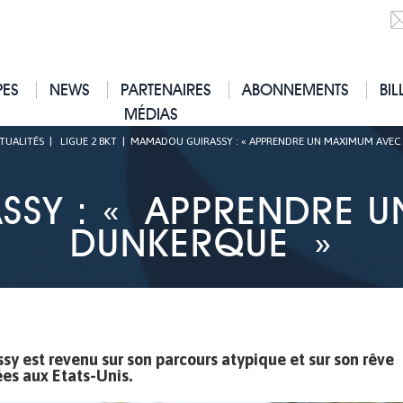
PES
NEWS
PARTENAIRES
ABONNEMENTS
BIL
MÉDIAS
TUALITÉS
|
LIGUE 2 BKT
|
MAMADOU GUIRASSY : « APPRENDRE UN MAXIMUM AVEC
SY : « APPRENDRE 
DUNKERQUE »
y est revenu sur son parcours atypique et sur son rêve
ées aux Etats-Unis.