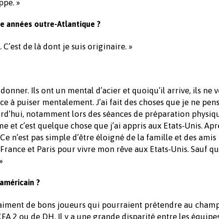
ppe. »
re années outre-Atlantique ?
C’est de là dont je suis originaire. »
onner. Ils ont un mental d’acier et quoiqu’il arrive, ils ne 
ce à puiser mentalement. J’ai fait des choses que je ne pens
urd’hui, notamment lors des séances de préparation physi
e et c’est quelque chose que j’ai appris aux Etats-Unis. Après
e n’est pas simple d’être éloigné de la famille et des ami
a France et Paris pour vivre mon rêve aux Etats-Unis. Sauf q
»
 américain ?
 vraiment de bons joueurs qui pourraient prétendre au cham
CFA 2 ou de DH. Il y a une grande disparité entre les équipe