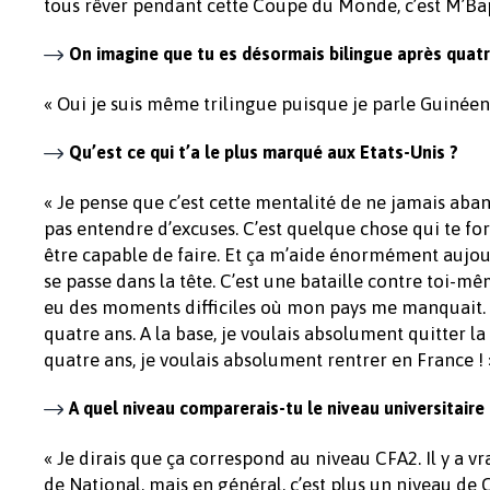
tous rêver pendant cette Coupe du Monde, c’est M’Ba
On imagine que tu es désormais bilingue après quat
« Oui je suis même trilingue puisque je parle Guinéen. 
Qu’est ce qui t’a le plus marqué aux Etats-Unis ?
« Je pense que c’est cette mentalité de ne jamais aband
pas entendre d’excuses. C’est quelque chose qui te for
être capable de faire. Et ça m’aide énormément aujo
se passe dans la tête. C’est une bataille contre toi-mêm
eu des moments difficiles où mon pays me manquait. C
quatre ans. A la base, je voulais absolument quitter l
quatre ans, je voulais absolument rentrer en France ! 
A quel niveau comparerais-tu le niveau universitaire
« Je dirais que ça correspond au niveau CFA2. Il y a
de National, mais en général, c’est plus un niveau de 