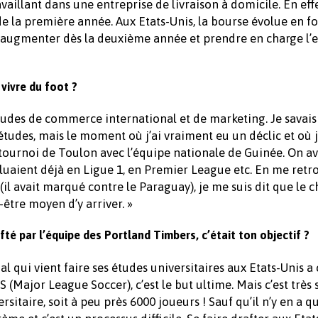
ravaillant dans une entreprise de livraison à domicile. En eff
e la première année. Aux Etats-Unis, la bourse évolue en f
ne augmenter dès la deuxième année et prendre en charge l
vivre du foot ?
études de commerce international et de marketing. Je savais
tudes, mais le moment où j’ai vraiment eu un déclic et où 
u tournoi de Toulon avec l’équipe nationale de Guinée. On av
voluaient déjà en Ligue 1, en Premier League etc. En me retr
(il avait marqué contre le Paraguay), je me suis dit que le 
ut-être moyen d’y arriver. »
fté par l’équipe des Portland Timbers, c’était ton objectif ?
l qui vient faire ses études universitaires aux Etats-Unis a 
S (Major League Soccer), c’est le but ultime. Mais c’est très s
ersitaire, soit à peu près 6000 joueurs ! Sauf qu’il n’y en a q