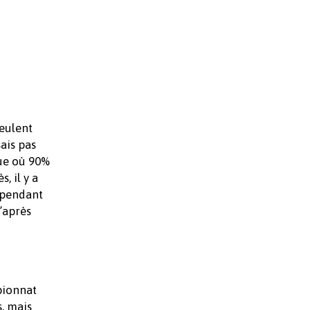
veulent
ais pas
que où 90%
, il y a
s pendant
u’après
pionnat
s, mais