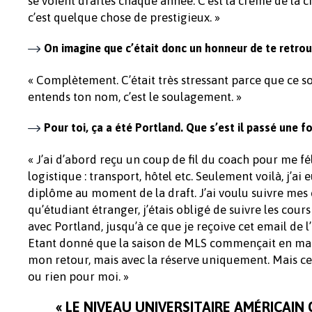
se voient draftés chaque année. C’est la crème de la crè
c’est quelque chose de prestigieux. »
On imagine que c’était donc un honneur de te retrouv
« Complètement. C’était très stressant parce que ce so
entends ton nom, c’est le soulagement. »
Pour toi, ça a été Portland. Que s’est il passé une fo
« J’ai d’abord reçu un coup de fil du coach pour me féli
logistique : transport, hôtel etc. Seulement voilà, j
diplôme au moment de la draft. J’ai voulu suivre mes c
qu’étudiant étranger, j’étais obligé de suivre les cours 
avec Portland, jusqu’à ce que je reçoive cet email de
Etant donné que la saison de MLS commençait en mars
mon retour, mais avec la réserve uniquement. Mais ce n
ou rien pour moi. »
« LE NIVEAU UNIVERSITAIRE AMÉRICAIN