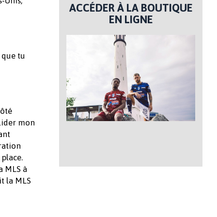
s-Unis,
ACCÉDER À LA BOUTIQUE
EN LIGNE
 que tu
côté
alider mon
ant
aration
 place.
la MLS à
it la MLS