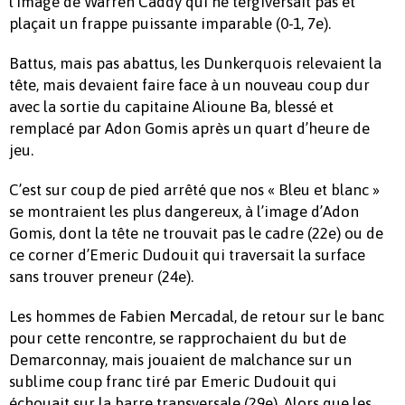
l’image de Warren Caddy qui ne tergiversait pas et
plaçait un frappe puissante imparable (0-1, 7e).
Battus, mais pas abattus, les Dunkerquois relevaient la
tête, mais devaient faire face à un nouveau coup dur
avec la sortie du capitaine Alioune Ba, blessé et
remplacé par Adon Gomis après un quart d’heure de
jeu.
C’est sur coup de pied arrêté que nos « Bleu et blanc »
se montraient les plus dangereux, à l’image d’Adon
Gomis, dont la tête ne trouvait pas le cadre (22e) ou de
ce corner d’Emeric Dudouit qui traversait la surface
sans trouver preneur (24e).
Les hommes de Fabien Mercadal, de retour sur le banc
pour cette rencontre, se rapprochaient du but de
Demarconnay, mais jouaient de malchance sur un
sublime coup franc tiré par Emeric Dudouit qui
échouait sur la barre transversale (29e). Alors que les