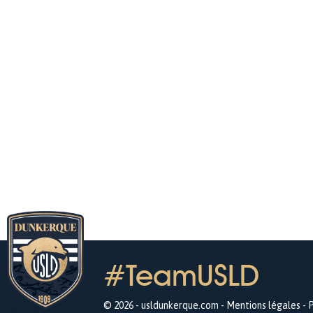
#TeamUSLD
© 2026 - usldunkerque.com -
Mentions légales
-
P