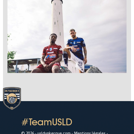
#TeamUSLD
© 2026 - usldunkerque.com -
Mentions légales
-