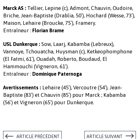
Tellier, Lepine (c), Admont, Chauvin, Oudoire,
Marck AS :
Briche, Jean-Baptiste (Drablia, 50′), Hochard (Wesse, 73′),
Maison, Lehaire (Broucke, 75′), Framery.
Entraîneur :
Florian Brame
Sow, Laarj, Kabamba (Lebreux),
USL Dunkerque :
Vannoye, Tchouatcha, Huysman (c), Ketkeophomphone
(El Fatmi, 61′), Ouadah, Roberto, Boudaud, El
Hammouchi (Vigneron, 61′).
Entraîneur :
Dominique Paternoga
Lehaire (45′), Vercoutre (54′), Jean-
Avertissements :
Baptiste (83′) et Chauvin (85′) pour Marck ; Kabamba
(56′) et Vigneron (65′) pour Dunkerque.
ARTICLE PRÉCÉDENT
ARTICLE SUIVANT