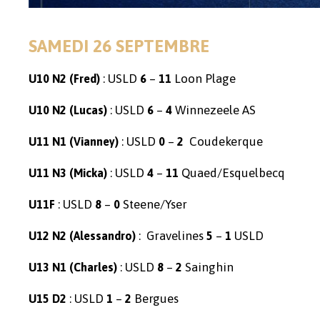
SAMEDI 26 SEPTEMBRE
: USLD
–
Loon Plage
U10 N2 (Fred)
6
11
: USLD
–
Winnezeele AS
U10 N2 (Lucas)
6
4
: USLD
–
Coudekerque
U11 N1 (Vianney)
0
2
: USLD
–
Quaed/Esquelbecq
U11 N3 (Micka)
4
11
: USLD
–
Steene/Yser
U11F
8
0
: Gravelines
–
USLD
U12 N2 (Alessandro)
5
1
: USLD
–
Sainghin
U13 N1 (Charles)
8
2
: USLD
–
Bergues
U15 D2
1
2