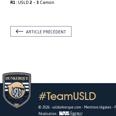
: USLD
–
Camon
R1
2
3
ARTICLE PRÉCÉDENT
#TeamUSLD
© 2026 - usldunkerque.com -
Mentions légales
-
P
Réalisation :