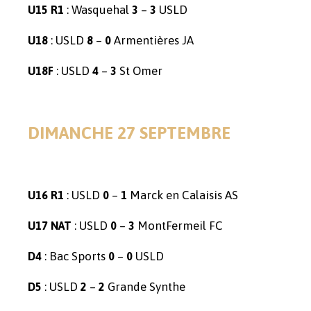
: Wasquehal
–
USLD
U15 R1
3
3
: USLD
–
Armentières JA
U18
8
0
: USLD
–
St Omer
U18F
4
3
DIMANCHE 27 SEPTEMBRE
: USLD
–
Marck en Calaisis AS
U16 R1
0
1
: USLD
–
MontFermeil FC
U17 NAT
0
3
: Bac Sports
–
USLD
D4
0
0
: USLD
–
Grande Synthe
D5
2
2