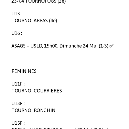
23/04 TOURNOI OGS (2e)
U13 :
TOURNOI ARRAS (4e)
U16 :
ASAGS – USLD, 15h00, Dimanche 24 Mai (1-3) ✅
⸻
FÉMININES
U11F :
TOURNOI COURRIERES
U13F :
TOURNOI RONCHIN
U15F :