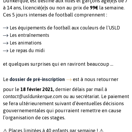
Dunkerque, est destiné aux filles et garçons âgé(e)s de 7
à 14 ans, licencié(e)s ou non au prix de
la semaine.
99€
Ces 5 jours intenses de football comprennent :
Les équipements de football aux couleurs de l’USLD
Les entraînements
Les animations
Le repas du midi
et quelques surprises qui en raviront beaucoup …
Le
est à nous retourner
dossier de pré-inscription
pour le
18 février 2021,
dernier délais par mail à
. Le paiement
contact@usldunkerque.com
ou au secrétariat
se fera ultérieurement suivant d’éventuelles décisions
gouvernementales qui pourraient remettre en cause
l’organisation de ces stages.
⚠️ Places limitées à 40 enfants par semaine ! ⚠️