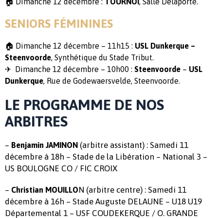
🏠 Dimanche 12 décembre :
TOURNOI
, Salle Delaporte.
SENIORS FÉMININES
🏠 Dimanche 12 décembre – 11h15 :
USL Dunkerque –
Steenvoorde
, Synthétique du Stade Tribut.
✈ Dimanche 12 décembre – 10h00 :
Steenvoorde
–
USL
Dunkerque
, Rue de Godewaersvelde, Steenvoorde
.
LE PROGRAMME DE NOS
ARBITRES
–
(arbitre assistant) : Samedi 11
Benjamin JAMINON
décembre à 18h – Stade de la Libération – National 3 –
US BOULOGNE CO / FIC CROIX
–
N (arbitre centre) : Samedi 11
Christian MOUILLO
décembre à 16h – Stade Auguste DELAUNE – U18 U19
Départemental 1 – USF COUDEKERQUE / O. GRANDE