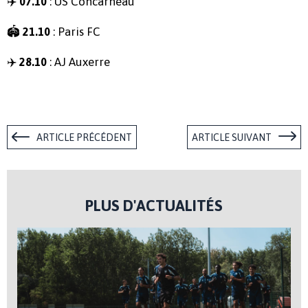
✈️
: US Concarneau
07.10
🏟
: Paris FC
21.10
✈️
: AJ Auxerre
28.10
ARTICLE PRÉCÉDENT
ARTICLE SUIVANT
PLUS D'ACTUALITÉS