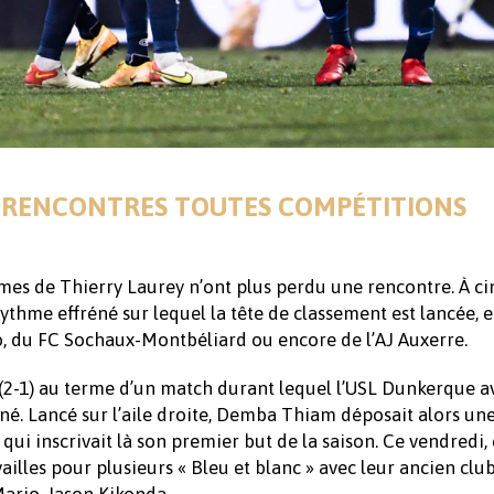
10 RENCONTRES TOUTES COMPÉTITIONS
mmes de Thierry Laurey n’ont plus perdu une rencontre. À ci
rythme effréné sur lequel la tête de classement est lancée, 
io, du FC Sochaux-Montbéliard ou encore de l’AJ Auxerre.
es (2-1) au terme d’un match durant lequel l’USL Dunkerque a
ené. Lancé sur l’aile droite, Demba Thiam déposait alors un
qui inscrivait là son premier but de la saison. Ce vendredi, 
illes pour plusieurs « Bleu et blanc » avec leur ancien club
ario-Jason Kikonda.