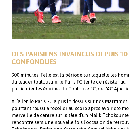
DES PARISIENS INVAINCUS DEPUIS 
CONFONDUES
900 minutes. Telle est la période sur laquelle les ho
du leader toulousain, le Paris FC tente de résister au 
particulier les équipes du Toulouse FC, de l’AC Ajacc
À l’aller, le Paris FC a pris le dessus sur nos Maritim
pourtant réussi à recoller au score après avoir été m
merveille de centre sur la tête d’un Malik Tchokounte 
rencontre sera une nouvelle fois l’occasion de retrouva
Tchokounte, Redouane Kerrouche, Samuel Yohou et M