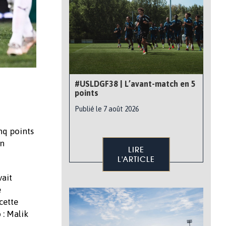
#USLDGF38 | L’avant-match en 5
points
Publié le 7 août 2026
nq points
en
LIRE
L'ARTICLE
vait
e
cette
 : Malik