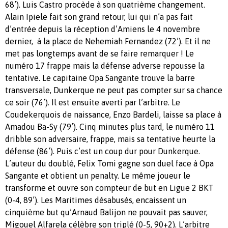
68’). Luis Castro procède à son quatrième changement.
Alain Ipiele fait son grand retour, lui qui n’a pas fait
d’entrée depuis la réception d’Amiens le 4 novembre
dernier, à la place de Nehemiah Fernandez (72’). Et il ne
met pas longtemps avant de se faire remarquer ! Le
numéro 17 frappe mais la défense adverse repousse la
tentative. Le capitaine Opa Sangante trouve la barre
transversale, Dunkerque ne peut pas compter sur sa chance
ce soir (76’). Il est ensuite averti par l’arbitre. Le
Coudekerquois de naissance, Enzo Bardeli, laisse sa place à
Amadou Ba-Sy (79’). Cinq minutes plus tard, le numéro 11
dribble son adversaire, frappe, mais sa tentative heurte la
défense (86’). Puis c’est un coup dur pour Dunkerque.
L’auteur du doublé, Felix Tomi gagne son duel face à Opa
Sangante et obtient un penalty. Le même joueur le
transforme et ouvre son compteur de but en Ligue 2 BKT
(0-4, 89’). Les Maritimes désabusés, encaissent un
cinquième but qu’Arnaud Balijon ne pouvait pas sauver,
Migouel Alfarela célèbre son triplé (0-5, 90+2). L’arbitre