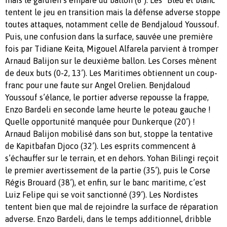
mais le gardien s’empare du ballon (6’). Les “Bleu et blanc”
tentent le jeu en transition mais la défense adverse stoppe
toutes attaques, notamment celle de Bendjaloud Youssouf.
Puis, une confusion dans la surface, sauvée une première
fois par Tidiane Keita, Migouel Alfarela parvient à tromper
Arnaud Balijon sur le deuxième ballon. Les Corses mènent
de deux buts (0-2, 13’). Les Maritimes obtiennent un coup-
franc pour une faute sur Angel Orelien. Benjdaloud
Youssouf s’élance, le portier adverse repousse la frappe,
Enzo Bardeli en seconde lame heurte le poteau gauche !
Quelle opportunité manquée pour Dunkerque (20’) !
Arnaud Balijon mobilisé dans son but, stoppe la tentative
de Kapitbafan Djoco (32’). Les esprits commencent à
s’échauffer sur le terrain, et en dehors. Yohan Bilingi reçoit
le premier avertissement de la partie (35’), puis le Corse
Régis Brouard (38’), et enfin, sur le banc maritime, c’est
Luiz Felipe qui se voit sanctionné (39’). Les Nordistes
tentent bien que mal de rejoindre la surface de réparation
adverse. Enzo Bardeli, dans le temps additionnel, dribble