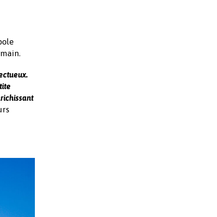
pole
umain.
pectueux.
tite
richissant
urs