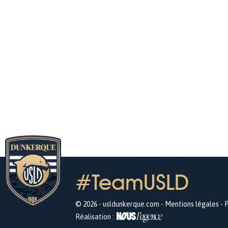
#TeamUSLD
© 2026 - usldunkerque.com -
Mentions légales
-
P
Réalisation :