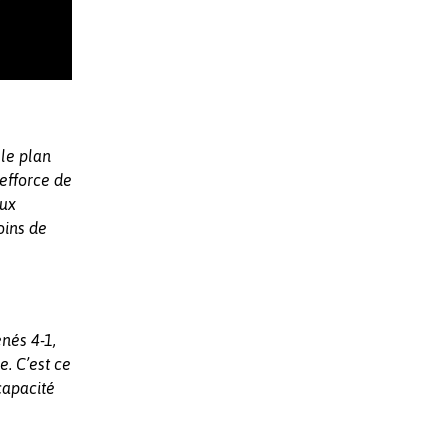
 le plan
’efforce de
aux
oins de
nés 4-1,
e. C’est ce
capacité