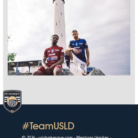
#TeamUSLD
© 2026 - usldunkerque.com -
Mentions légales
-