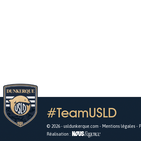
#TeamUSLD
© 2026 - usldunkerque.com -
Mentions légales
-
P
Réalisation :