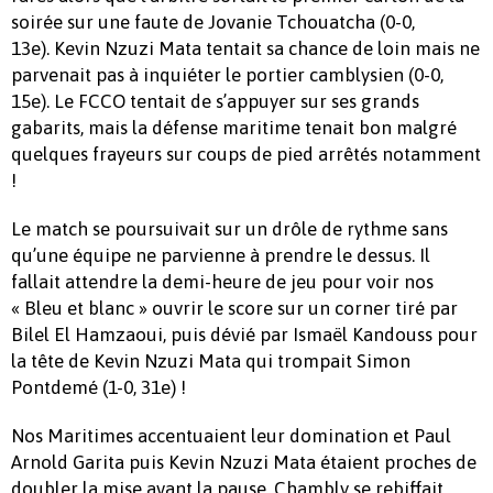
soirée sur une faute de Jovanie Tchouatcha (0-0,
13e). Kevin Nzuzi Mata tentait sa chance de loin mais ne
parvenait pas à inquiéter le portier camblysien (0-0,
15e). Le FCCO tentait de s’appuyer sur ses grands
gabarits, mais la défense maritime tenait bon malgré
quelques frayeurs sur coups de pied arrêtés notamment
!
Le match se poursuivait sur un drôle de rythme sans
qu’une équipe ne parvienne à prendre le dessus. Il
fallait attendre la demi-heure de jeu pour voir nos
« Bleu et blanc » ouvrir le score sur un corner tiré par
Bilel El Hamzaoui, puis dévié par Ismaël Kandouss pour
la tête de Kevin Nzuzi Mata qui trompait Simon
Pontdemé (1-0, 31e) !
Nos Maritimes accentuaient leur domination et Paul
Arnold Garita puis Kevin Nzuzi Mata étaient proches de
doubler la mise avant la pause. Chambly se rebiffait