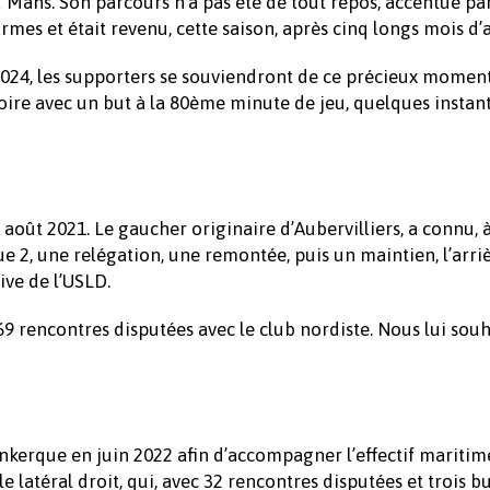
u Mans. Son parcours n’a pas été de tout repos, accentué pa
armes et était revenu, cette saison, après cinq longs mois d’a
2024, les supporters se souviendront de ce précieux moment
toire avec un but à la 80ème minute de jeu, quelques instan
 août 2021. Le gaucher originaire d’Aubervilliers, a connu, 
 2, une relégation, une remontée, puis un maintien, l’arri
ive de l’USLD.
9 rencontres disputées avec le club nordiste. Nous lui sou
unkerque en juin 2022 afin d’accompagner l’effectif maritim
e latéral droit, qui, avec 32 rencontres disputées et trois b