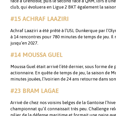
face à Grenoble, puis le second face à QRM, lors d’u
club, qui évoluera en Ligue 2 BKT également la saiso
#15 ACHRAF LAAZIRI
Achraf Laaziri a été prêté à l’USL Dunkerque par l’Ol
à 14 rencontres pour 780 minutes de temps de jeu. Il 
jusqu’en 2027.
#14 MOUSSA GUEL
Moussa Guel était arrivé l’été dernier, sous forme 
actionnaire. En quête de temps de jeu, la saison de 
minutes jouées, l’Ivoirien de 24 ans retourne dans son 
#23 BRAM LAGAE
Arrivé de chez nos voisins belges de la Gantoise l’hiv
championnat qu’il connaissait très peu. Challenge rele
pilier de la défense maritime et formait une paire ave