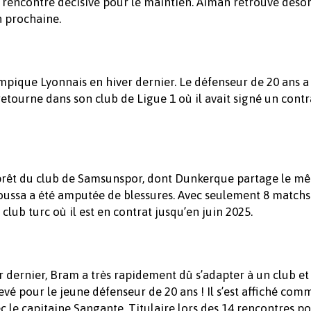
ne rencontre décisive pour le maintien. Aiman retrouve déso
n prochaine.
ympique Lyonnais en hiver dernier. Le défenseur de 20 ans a
retourne dans son club de Ligue 1 où il avait signé un contr
de prêt du club de Samsunspor, dont Dunkerque partage le m
Moussa a été amputée de blessures. Avec seulement 8 matchs
club turc où il est en contrat jusqu’en juin 2025.
er dernier, Bram a très rapidement dû s’adapter à un club et
vé pour le jeune défenseur de 20 ans ! Il s’est affiché com
c le capitaine Sangante. Titulaire lors des 14 rencontres po