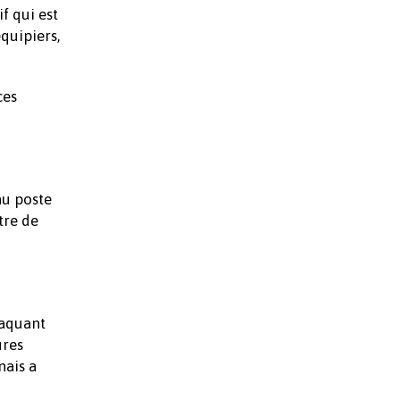
f qui est
quipiers,
ces
au poste
tre de
taquant
ures
nais a