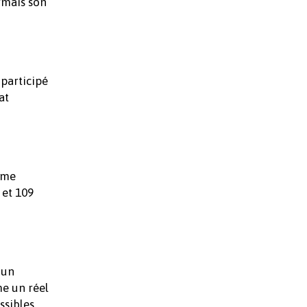
rmais son
 participé
at
ême
 et 109
 un
me un réel
ssibles