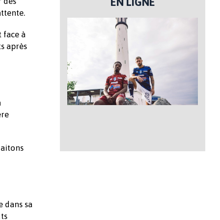
EN LIGNE
r des
ttente.
 face à
ts après
à
ère
haitons
e dans sa
uts