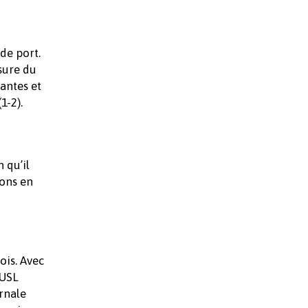
de port.
sure du
nantes et
1-2).
 qu’il
ions en
ois. Avec
’USL
rnale