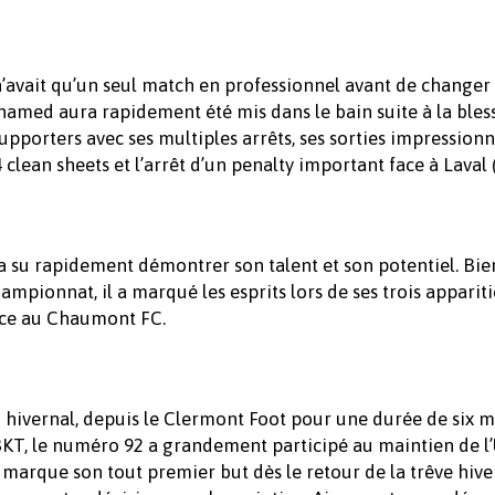
’avait qu’un seul match en professionnel avant de changer 
hamed aura rapidement été mis dans le bain suite à la bles
 supporters avec ses multiples arrêts, ses sorties impression
 clean sheets et l’arrêt d’un penalty important face à Laval (
a su rapidement démontrer son talent et son potentiel. Bien
mpionnat, il a marqué les esprits lors de ses trois apparit
ace au Chaumont FC.
o hivernal, depuis le Clermont Foot pour une durée de six m
BKT, le numéro 92 a grandement participé au maintien de l
 marque son tout premier but dès le retour de la trêve hive