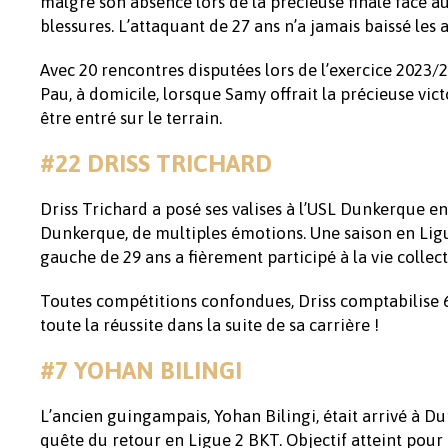
malgré son absence lors de la précieuse finale face a
blessures. L’attaquant de 27 ans n’a jamais baissé les 
Avec 20 rencontres disputées lors de l’exercice 2023/
Pau, à domicile, lorsque Samy offrait la précieuse vic
être entré sur le terrain.
#22 DRISS TRICHARD
Driss Trichard a posé ses valises à l’USL Dunkerque en
Dunkerque, de multiples émotions. Une saison en Ligue
gauche de 29 ans a fièrement participé à la vie collect
Toutes compétitions confondues, Driss comptabilise 6
toute la réussite dans la suite de sa carrière !
#7 YOHAN BILINGI
L’ancien guingampais, Yohan Bilingi, était arrivé à D
quête du retour en Ligue 2 BKT. Objectif atteint pour l