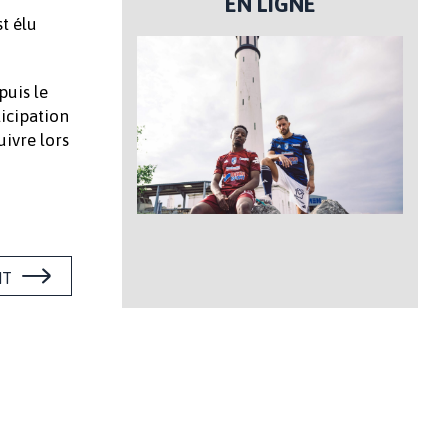
EN LIGNE
t élu
puis le
ticipation
uivre lors
NT