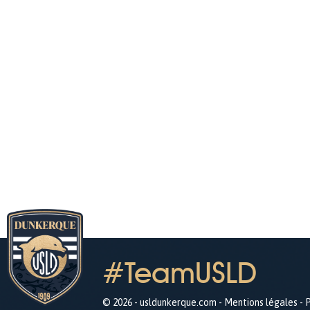
#TeamUSLD
© 2026 - usldunkerque.com -
Mentions légales
-
P