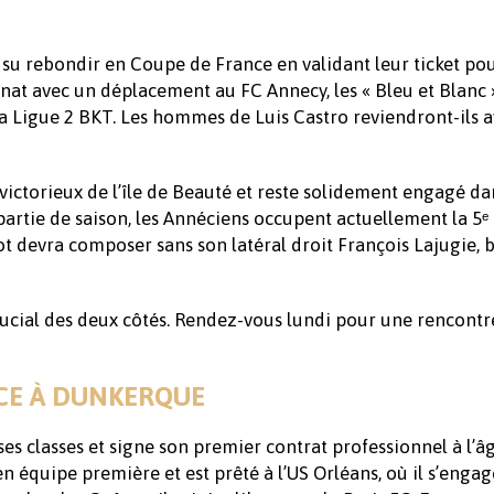
 su rebondir en Coupe de France en validant leur ticket pou
at avec un déplacement au FC Annecy, les « Bleu et Blanc 
la Ligue 2 BKT. Les hommes de Luis Castro reviendront-ils a
victorieux de l’île de Beauté et reste solidement engagé da
artie de saison, les Annéciens occupent actuellement la 5ᵉ
t devra composer sans son latéral droit François Lajugie, b
rucial des deux côtés. Rendez-vous lundi pour une rencontre
ACE À DUNKERQUE
s classes et signe son premier contrat professionnel à l’â
en équipe première et est prêté à l’US Orléans, où il s’engag