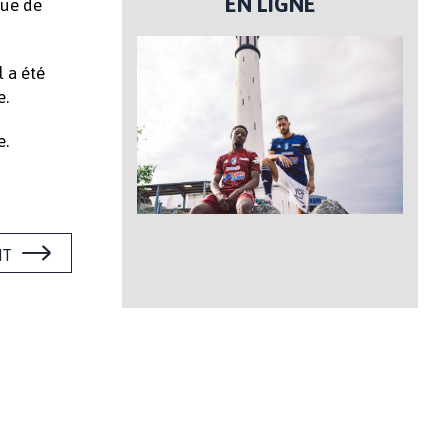
EN LIGNE
que de
 a été
e.
e.
NT