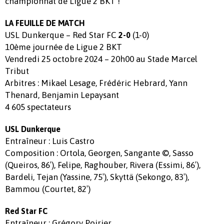
championnat de Ligue 2 BKT !
LA FEUILLE DE MATCH
USL Dunkerque – Red Star FC
(1-0)
2-0
10ème journée de Ligue 2 BKT
Vendredi 25 octobre 2024 – 20h00 au Stade Marcel
Tribut
Arbitres : Mikael Lesage, Frédéric Hebrard, Yann
Thenard, Benjamin Lepaysant
4 605 spectateurs
USL Dunkerque
Entraîneur : Luis Castro
Composition : Ortola, Georgen, Sangante ©, Sasso
(Queiros, 86′), Felipe, Raghouber, Rivera (Essimi, 86′),
Bardeli, Tejan (Yassine, 75′), Skyttä (Sekongo, 83′),
Bammou (Courtet, 82′)
Red Star FC
Entraîneur : Grégory Poirier