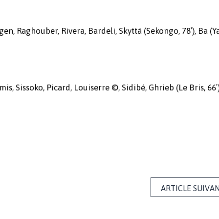
n, Raghouber, Rivera, Bardeli, Skyttä (Sekongo, 78′), Ba (Ya
is, Sissoko, Picard, Louiserre ©, Sidibé, Ghrieb (Le Bris, 66′
ARTICLE SUIVA