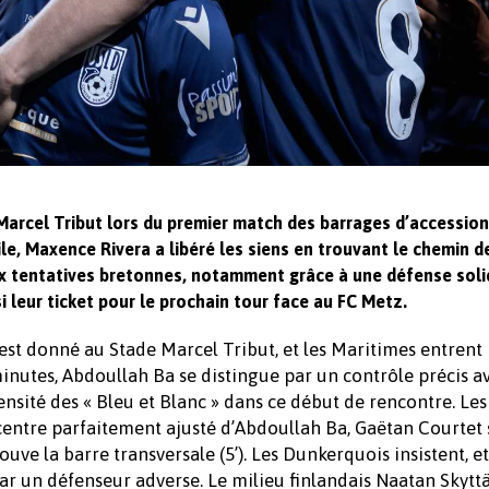
arcel Tribut lors du premier match des barrages d’accession
le, Maxence Rivera a libéré les siens en trouvant le chemin de
ux tentatives bretonnes, notamment grâce à une défense soli
si leur ticket pour le prochain tour face au FC Metz.
 est donné au Stade Marcel Tribut, et les Maritimes entrent
nutes, Abdoullah Ba se distingue par un contrôle précis av
ensité des « Bleu et Blanc » dans ce début de rencontre. Les
 centre parfaitement ajusté d’Abdoullah Ba, Gaëtan Courtet 
uve la barre transversale (5’). Les Dunkerquois insistent, et
 par un défenseur adverse. Le milieu finlandais Naatan Skytt