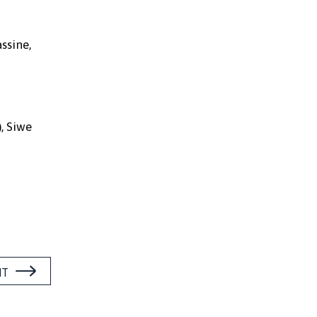
ssine,
), Siwe
NT