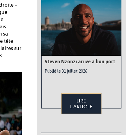
droite –
rque
de
ais
n sa
e tête
iaires sur
s
Steven Nzonzi arrive à bon port
Publié le 31 juillet 2026
LIRE
L'ARTICLE