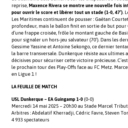
reprise,
Maxence Rivera se montre une nouvelle fois inte
. 
pour ouvrir le score et libérer tout un stade (1-0, 47’)
Les Maritimes continuent de pousser : Gaëtan Courtet
profondeur, mais le ballon finit en sortie de but pou
d’une frappe croisée, frôle le montant gauche de Basili
pour signaler un hors-jeu salvateur (70’). Dans les de
Gessime Yassine et Antoine Sekongo, ce dernier tenta
la barre transversale. Dunkerque résiste aux ultimes a
décisives pour sécuriser cette victoire précieuse. C’est 
le prochain tour des Play-Offs face au FC Metz. Marce
en Ligue 1 !
LA FEUILLE DE MATCH
(0-0)
USL Dunkerque – EA Guingamp 1-0
Mercredi 14 mai 2025 – 20h30 au Stade Marcel Tribut
Arbitres : Abdelatif Kherradji, Cédric Favre, Steven T
4 933 spectateurs