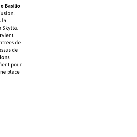
zo Basilio
fusion.
 la
 Skyttä,
ervient
entrées de
essus de
tions
ifient pour
une place