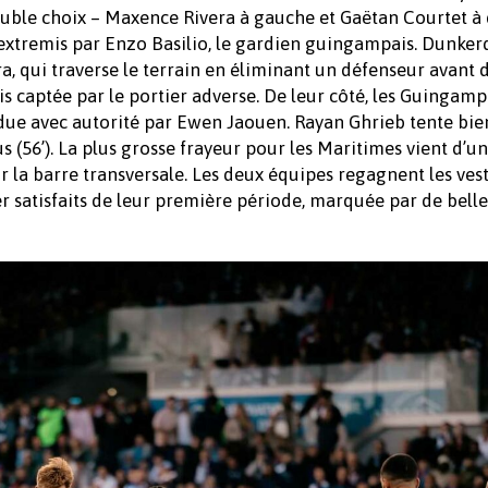
double choix – Maxence Rivera à gauche et Gaëtan Courtet à 
 extremis par Enzo Basilio, le gardien guingampais. Dunke
a, qui traverse le terrain en éliminant un défenseur avant 
captée par le portier adverse. De leur côté, les Guingamp
ndue avec autorité par Ewen Jaouen. Rayan Ghrieb tente bie
s (56’). La plus grosse frayeur pour les Maritimes vient d’un
r la barre transversale. Les deux équipes regagnent les vest
r satisfaits de leur première période, marquée par de belle