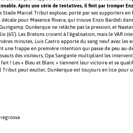
nable. Après une série de tentatives, il finit par tromper En
Le Stade Marcel Tribut explose, porté par ses supporters en 
 décale pour Maxence Rivera, qui trouve Enzo Bardeli dans
r Guingamp. Dunkerque ne relâche pas la pression, et Naatan
o (65’). Les Bretons croient à l’égalisation, mais le VAR int
rnières minutes, Luis Castro apporte du sang neuf avec les 
nt une frappe en première intention qui passe de peu au-d
ssauts des visiteurs, Opa Sangante multipliant les interven
fait ! Les « Bleu et Blanc » tiennent leur victoire et se qual
l Tribut peut exulter, Dunkerque est toujours en lice pour 
orregrossa