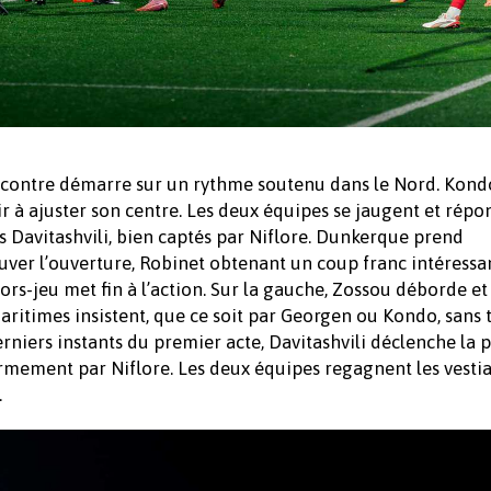
encontre démarre sur un rythme soutenu dans le Nord. Kond
r à ajuster son centre. Les deux équipes se jaugent et rép
ers Davitashvili, bien captés par Niflore. Dunkerque prend
uver l’ouverture, Robinet obtenant un coup franc intéressan
ors-jeu met fin à l’action. Sur la gauche, Zossou déborde et
Maritimes insistent, que ce soit par Georgen ou Kondo, sans 
erniers instants du premier acte, Davitashvili déclenche la
rmement par Niflore. Les deux équipes regagnent les vestia
.