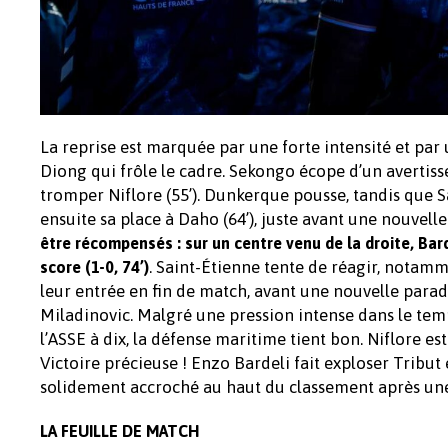
La reprise est marquée par une forte intensité et par
Diong qui frôle le cadre. Sekongo écope d’un avertiss
tromper Niflore (55’). Dunkerque pousse, tandis que S
ensuite sa place à Daho (64’), juste avant une nouvel
être récompensés : sur un centre venu de la droite, Bard
. Saint-Étienne tente de réagir, notamm
score (1-0, 74’)
leur entrée en fin de match, avant une nouvelle parad
Miladinovic. Malgré une pression intense dans le temps
l’ASSE à dix, la défense maritime tient bon. Niflore 
Victoire précieuse ! Enzo Bardeli fait exploser Tribut 
solidement accroché au haut du classement après une
LA FEUILLE DE MATCH