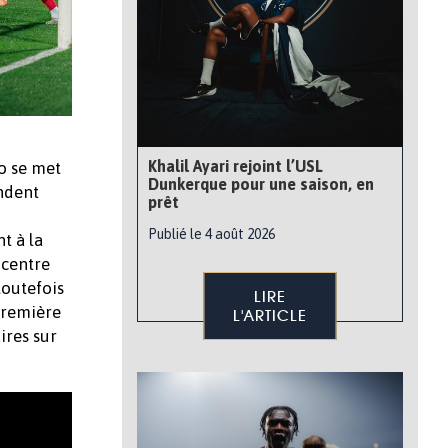
Khalil Ayari rejoint l’USL
o se met
Dunkerque pour une saison, en
ondent
prêt
Publié le 4 août 2026
t à la
 centre
toutefois
LIRE
 première
L'ARTICLE
ires sur