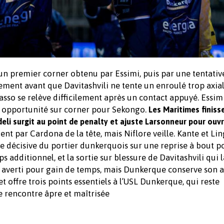
 un premier corner obtenu par Essimi, puis par une tentativ
ement avant que Davitashvili ne tente un enroulé trop axia
asso se relève difficilement après un contact appuyé. Essim
le opportunité sur corner pour Sekongo.
Les Maritimes finiss
eli surgit au point de penalty et ajuste Larsonneur pour ouvri
ent par Cardona de la tête, mais Niflore veille. Kante et Li
e décisive du portier dunkerquois sur une reprise à bout p
 additionnel, et la sortie sur blessure de Davitashvili qui l
est averti pour gain de temps, mais Dunkerque conserve son 
et offre trois points essentiels à l’USL Dunkerque, qui reste
 rencontre âpre et maîtrisée