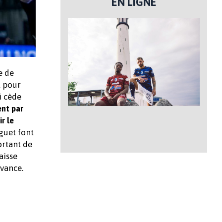
EN LIGNE
e de
l pour
i cède
ent par
r le
nguet font
ortant de
aisse
avance.