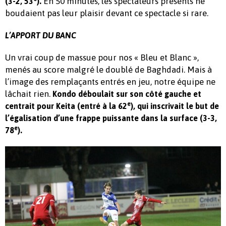
En 50 minutes, les spectateurs présents ne
(3-2, 53
).
boudaient pas leur plaisir devant ce spectacle si rare.
L’APPORT DU BANC
Un vrai coup de massue pour nos « Bleu et Blanc »,
menés au score malgré le doublé de Baghdadi. Mais à
l’image des remplaçants entrés en jeu, notre équipe ne
lâchait rien.
Kondo déboulait sur son côté gauche et
e
centrait pour Keita (entré à la 62
), qui inscrivait le but de
l’égalisation d’une frappe puissante dans la surface (3-3,
e
78
).