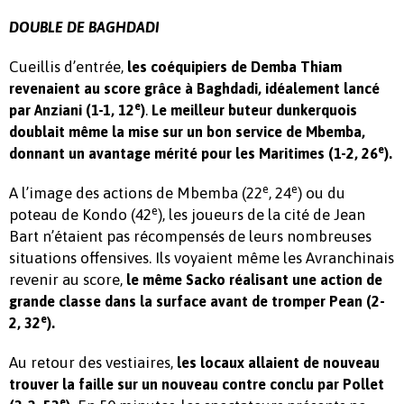
DOUBLE DE BAGHDADI
Cueillis d’entrée,
les coéquipiers de Demba Thiam
revenaient au score grâce à Baghdadi, idéalement lancé
e
.
par Anziani (1-1, 12
)
Le meilleur buteur dunkerquois
doublait même la mise sur un bon service de Mbemba,
e
donnant un avantage mérité pour les Maritimes (1-2, 26
).
e
e
A l’image des actions de Mbemba (22
, 24
) ou du
e
poteau de Kondo (42
), les joueurs de la cité de Jean
Bart n’étaient pas récompensés de leurs nombreuses
situations offensives. Ils voyaient même les Avranchinais
revenir au score,
le même Sacko réalisant une action de
grande classe dans la surface avant de tromper Pean (2-
e
2, 32
).
Au retour des vestiaires,
les locaux allaient de nouveau
trouver la faille sur un nouveau contre conclu par Pollet
e