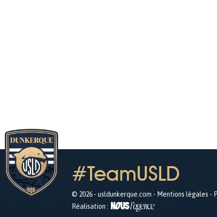
#TeamUSLD
© 2026 - usldunkerque.com -
Mentions légales
-
P
Réalisation :