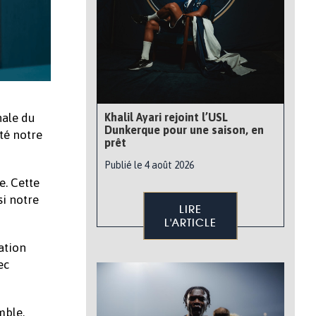
Khalil Ayari rejoint l’USL
nale du
Dunkerque pour une saison, en
té notre
prêt
Publié le 4 août 2026
. Cette
si notre
LIRE
L'ARTICLE
ation
ec
mble,