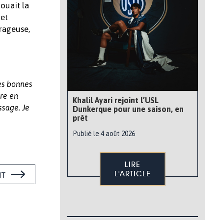
ouait la
 et
urageuse,
des bonnes
dre en
Khalil Ayari rejoint l’USL
ssage. Je
Dunkerque pour une saison, en
prêt
Publié le 4 août 2026
LIRE
L'ARTICLE
NT