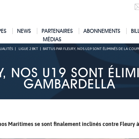
PES
NEWS
PARTENAIRES
ABONNEMENTS
BIL
MÉDIAS
UALITÉS
|
LIGUE 2 BKT
|
BATTUS PAR FLEURY, NOS U19 SONT ÉLIMINÉS DE LA COU
Y, NOS U19 SONT ÉLI
GAMBARDELLA
s Maritimes se sont finalement inclinés contre Fleury à 