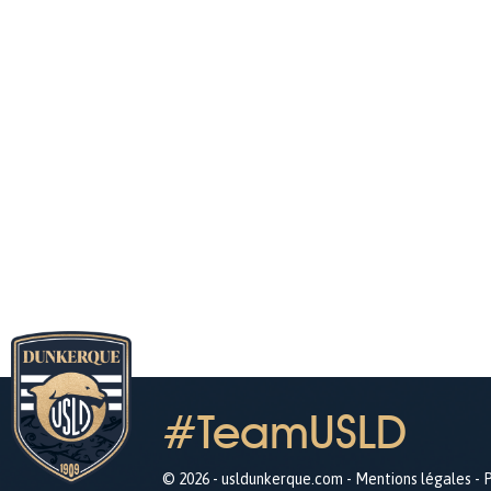
#TeamUSLD
© 2026 - usldunkerque.com -
Mentions légales
-
P