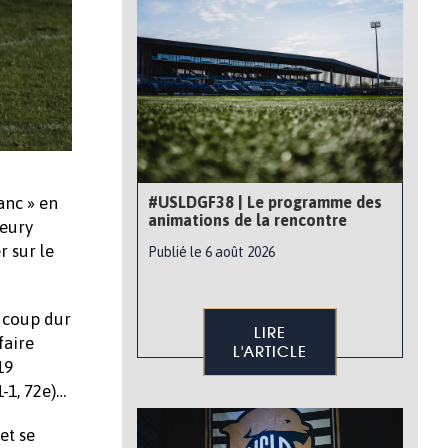
anc » en
#USLDGF38 | Le programme des
animations de la rencontre
leury
r sur le
Publié le 6 août 2026
n coup dur
LIRE
faire
L'ARTICLE
19
-1, 72e)…
et se