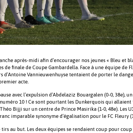
anche après-midi afin d’encourager nos jeunes « Bleu et bl
mes de finale de Coupe Gambardella. Face à une équipe de F
urs d’Antoine Vannieuwenhuyse tentaient de porter le dange
premier acte.
pause avec l’expulsion d’Abdelaziz Bouargalen (0-0, 38e), u
 numéro 10 ! Ce sont pourtant les Dunkerquois qui allaient 
 Théo Bijji sur un centre de Prince Masirika (1-0, 48e). Les U
franc imparable synonyme d’égalisation pour le FC Fleury (1
de tirs au but. Les deux équipes se rendaient coup pour coup 