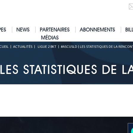
PES
NEWS
PARTENAIRES
ABONNEMENTS
BIL
MÉDIAS
CUEIL
|
ACTUALITÉS
|
LIGUE 2 BKT
|
#ASCUSLD | LES STATISTIQUES DE LA RENCON
LES STATISTIQUES DE 