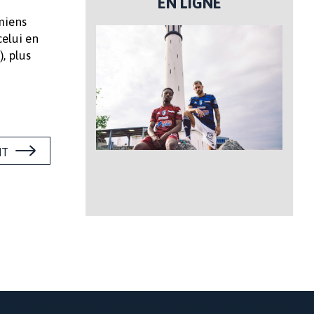
EN LIGNE
Amiens
celui en
, plus
NT