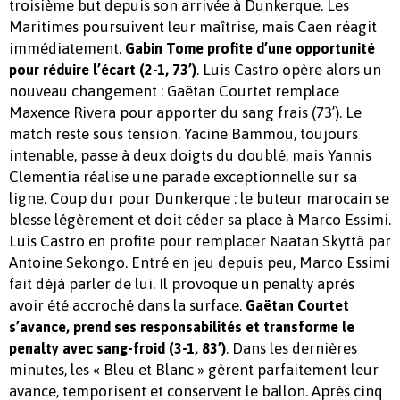
troisième but depuis son arrivée à Dunkerque. Les
Maritimes poursuivent leur maîtrise, mais Caen réagit
immédiatement.
Gabin Tome profite d’une opportunité
. Luis Castro opère alors un
pour réduire l’écart (2-1, 73’)
nouveau changement : Gaëtan Courtet remplace
Maxence Rivera pour apporter du sang frais (73’). Le
match reste sous tension. Yacine Bammou, toujours
intenable, passe à deux doigts du doublé, mais Yannis
Clementia réalise une parade exceptionnelle sur sa
ligne. Coup dur pour Dunkerque : le buteur marocain se
blesse légèrement et doit céder sa place à Marco Essimi.
Luis Castro en profite pour remplacer Naatan Skyttä par
Antoine Sekongo. Entré en jeu depuis peu, Marco Essimi
fait déjà parler de lui. Il provoque un penalty après
avoir été accroché dans la surface.
Gaëtan Courtet
s’avance, prend ses responsabilités et transforme le
. Dans les dernières
penalty avec sang-froid (3-1, 83’)
minutes, les « Bleu et Blanc » gèrent parfaitement leur
avance, temporisent et conservent le ballon. Après cinq