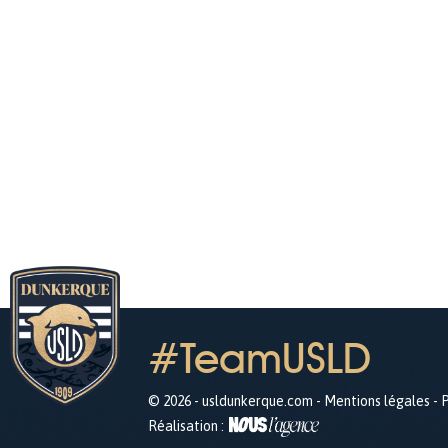
#TeamUSLD
© 2026 - usldunkerque.com -
Mentions légales
-
P
Réalisation :