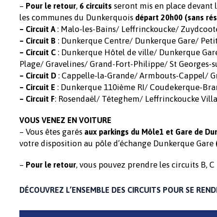
–
,
seront mis en place devant le
Pour le retour
6 circuits
les communes du Dunkerquois
départ 20h00 (sans rés
: Malo-les-Bains/ Leffrinckoucke/ Zuydcoo
– Circuit A
: Dunkerque Centre/ Dunkerque Gare/ Peti
– Circuit B
: Dunkerque Hôtel de ville/ Dunkerque Gar
– Circuit C
Plage/ Gravelines/ Grand-Fort-Philippe/ St Georges-
: Cappelle-la-Grande/ Armbouts-Cappel/ G
– Circuit D
: Dunkerque 110ième RI/ Coudekerque-Bra
– Circuit E
: Rosendaël/ Téteghem/ Leffrinckoucke Vil
–
Circuit F
VOUS VENEZ EN VOITURE
– Vous êtes garés
aux parkings du Môle1 et Gare de D
votre disposition au pôle d’échange Dunkerque Gare
–
, vous pouvez prendre les circuits B, C 
Pour le retour
DÉCOUVREZ L’ENSEMBLE DES CIRCUITS POUR SE REND