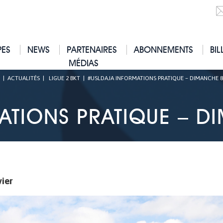
PES
NEWS
PARTENAIRES
ABONNEMENTS
BIL
MÉDIAS
|
ACTUALITÉS
|
LIGUE 2 BKT
|
#USLDAJA INFORMATIONS PRATIQUE – DIMANCHE 8
TIONS PRATIQUE – D
ier