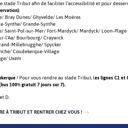
 stade Tribut afin de faciliter l’accessibilité et pour desser
.
ervation)
te/ Bray Dunes/ Ghyvelde/ Les Moëres
te-Synthe/ Grande-Synthe
e/ Saint-Pol-sur-Mer/ Fort-Mardyck/ Mardyck/ Loon-Plage
sur-l’Aa/ Bourbourg/ Craywick
rand-Millebrugghe/ Spycker
nche/ Coudekerque-Village
lage/ Uxem
! Pour vous rendre au stade Tribut, l
unkerque
es lignes C1 et 
(bus 100% gratuit 7 jours sur 7).
et D.
RE À TRIBUT ET RENTRER CHEZ VOUS !