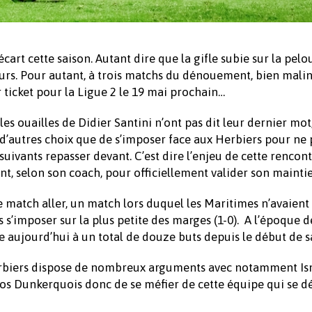
cart cette saison. Autant dire que la gifle subie sur la pelo
eurs. Pour autant, à trois matchs du dénouement, bien malin
r ticket pour la Ligue 2 le 19 mai prochain…
s ouailles de Didier Santini n’ont pas dit leur dernier mot,
t d’autres choix que de s’imposer face aux Herbiers pour ne 
rsuivants repasser devant. C’est dire l’enjeu de cette rencont
t, selon son coach, pour officiellement valider son maintie
e match aller, un match lors duquel les Maritimes n’avaient
 s’imposer sur la plus petite des marges (1-0). A l’époque dé
e aujourd’hui à un total de douze buts depuis le début de s
 Herbiers dispose de nombreux arguments avec notamment I
os Dunkerquois donc de se méfier de cette équipe qui se d