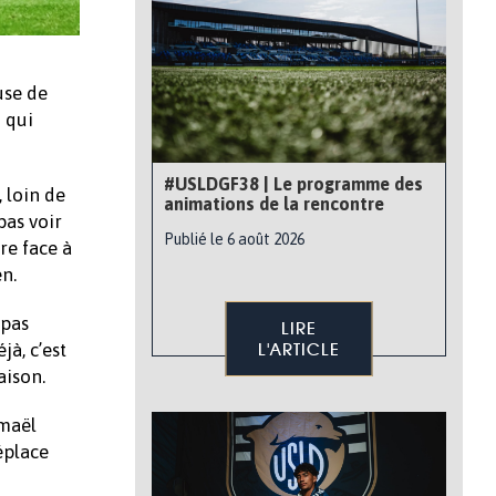
use de
 qui
#USLDGF38 | Le programme des
 loin de
animations de la rencontre
pas voir
Publié le 6 août 2026
re face à
n.
 pas
LIRE
L'ARTICLE
jà, c’est
aison.
smaël
éplace