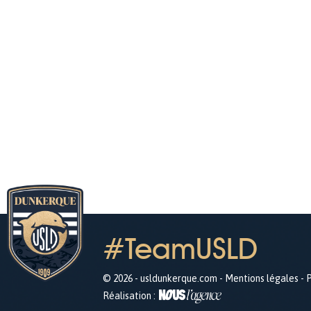
#TeamUSLD
© 2026 - usldunkerque.com -
Mentions légales
-
P
Réalisation :