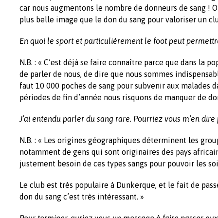
car nous augmentons le nombre de donneurs de sang !
O
plus belle image que le don du sang pour valoriser un clu
En quoi le sport et particulièrement le foot peut permett
N.B. : « C’est déjà se faire connaître parce que dans la p
de parler de nous, de dire que nous sommes indispensable
faut 10 000 poches de sang pour subvenir aux malades da
périodes de fin d’année nous risquons de manquer de don
J’ai entendu parler du sang rare. Pourriez vous m’en dire 
N.B. : « Les origines géographiques déterminent les grou
notamment de gens qui sont originaires des pays africain
justement besoin de ces types sangs pour pouvoir les soi
Le club est très populaire à Dunkerque, et le fait de pass
don du sang c’est très intéressant. »
Pour terminer, auriez vous un message à faire passer aux