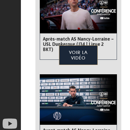
Après-match AS Nancy-Lorraine –
USL Dunkerque (J34 | Ligue 2
BKT)
VOIR LA
VIDÉO