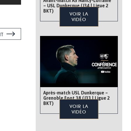
Avant-match AS Nancy-Lorraine
– USL Dunkerque (J34 | Ligue 2
BKT)
VOIR LA
VIDÉO
NT
Après-match USL Dunkerque –
Grenoble Foot 38 (J33 | Ligue 2
BKT)
VOIR LA
VIDÉO