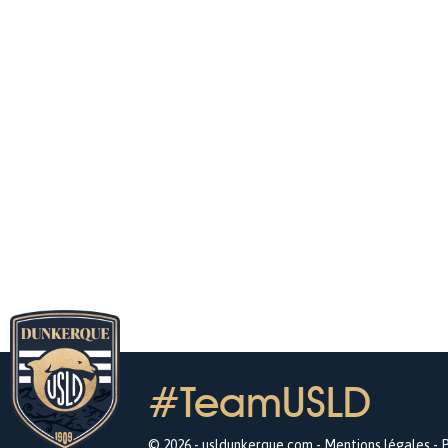
#TeamUSLD
© 2026 - usldunkerque.com -
Mentions légales
-
P