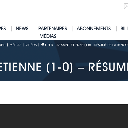
PES
NEWS
PARTENAIRES
ABONNEMENTS
BIL
MÉDIAS
EIL
|
MÉDIAS
|
VIDÉOS
|
🎥 USLD – AS SAINT ETIENNE (1-0) – RÉSUMÉ DE LA RENC
 ETIENNE (1-0) – RÉS