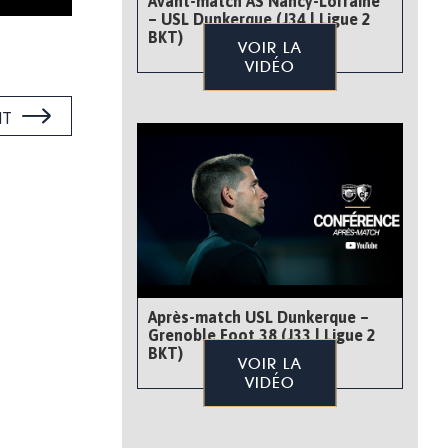
Avant-match AS Nancy-Lorraine
– USL Dunkerque (J34 | Ligue 2
BKT)
VOIR LA
VIDÉO
NT
Après-match USL Dunkerque –
Grenoble Foot 38 (J33 | Ligue 2
BKT)
VOIR LA
VIDÉO