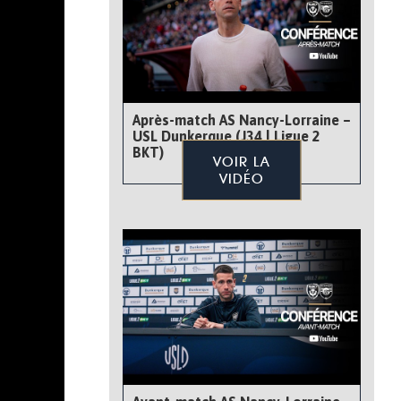
Après-match AS Nancy-Lorraine –
USL Dunkerque (J34 | Ligue 2
BKT)
VOIR LA
VIDÉO