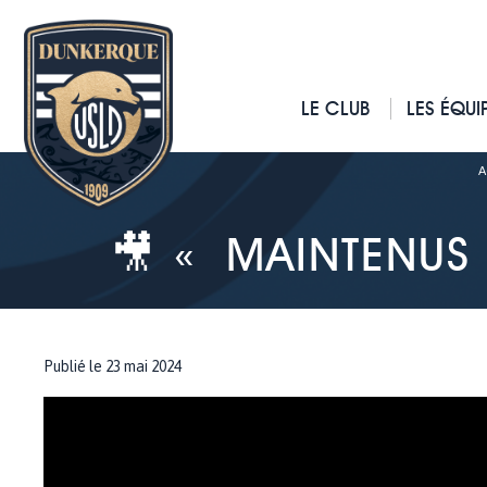
LE CLUB
LES ÉQUI
A
🎥 « MAINTENUS 
Publié le 23 mai 2024