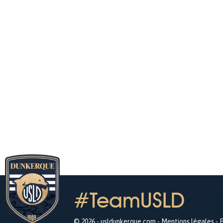
#TeamUSLD
© 2026 - usldunkerque.com -
Mentions légales
-
P