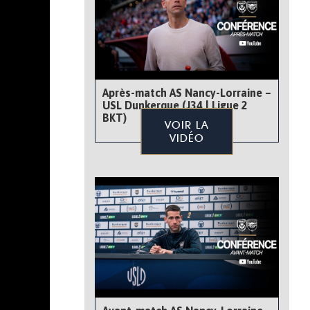
Après-match AS Nancy-Lorraine –
USL Dunkerque (J34 | Ligue 2
BKT)
VOIR LA
VIDÉO