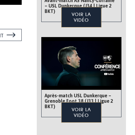
Avant-match AS Nancy-Lorraine
– USL Dunkerque (J34 | Ligue 2
BKT)
VOIR LA
VIDÉO
NT
Après-match USL Dunkerque –
Grenoble Foot 38 (J33 | Ligue 2
BKT)
VOIR LA
VIDÉO