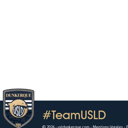
#TeamUSLD
© 2026 - usldunkerque.com -
Mentions légales
-
P