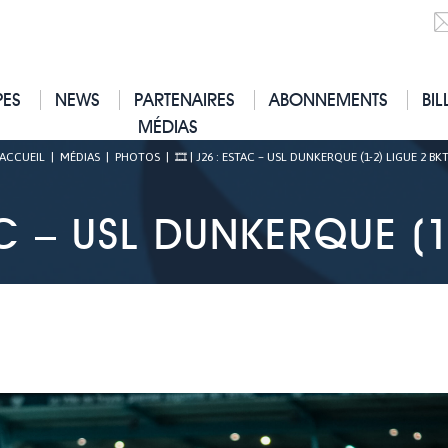
PES
NEWS
PARTENAIRES
ABONNEMENTS
BIL
MÉDIAS
ACCUEIL
|
MÉDIAS
|
PHOTOS
|
🎞 | J26 : ESTAC – USL DUNKERQUE (1-2) LIGUE 2 BK
AC – USL DUNKERQUE (1