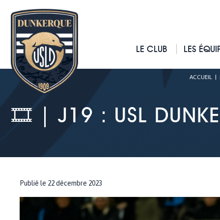
LE CLUB
LES ÉQUI
ACCUEIL
|
🎞 | J19 : USL DUN
Publié le 22 décembre 2023