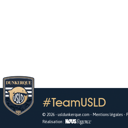
#TeamUSLD
© 2026 - usldunkerque.com -
Mentions légales
-
P
Réalisation :