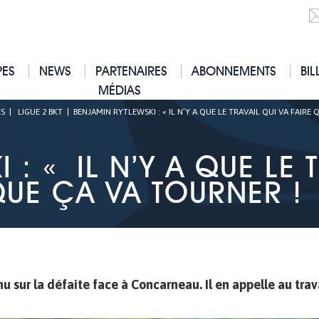
PES
NEWS
PARTENAIRES
ABONNEMENTS
BIL
MÉDIAS
S
|
LIGUE 2 BKT
|
BENJAMIN RYTLEWSKI : « IL N’Y A QUE LE TRAVAIL QUI VA FAIRE 
: « IL N’Y A QUE LE 
UE ÇA VA TOURNER !
 sur la défaite face à Concarneau. Il en appelle au trav