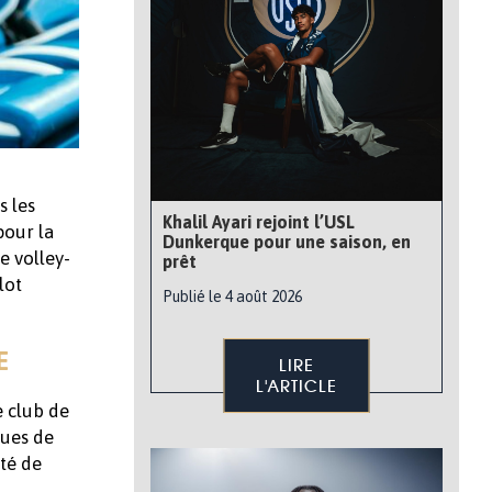
s les
Khalil Ayari rejoint l’USL
pour la
Dunkerque pour une saison, en
e volley-
prêt
lot
Publié le 4 août 2026
E
LIRE
L'ARTICLE
e club de
ques de
ité de