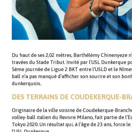
Du haut de ses 2,02 mètres, Barthélémy Chinenyeze n
travées du Stade Tribut. Invité par l’USL Dunkerque p
5ème journée de Ligue 2 BKT entre l’USLD et le Nîme
ball n’a pas manqué d’afficher son sourire et son bonh
dunkerquois.
DES TERRAINS DE COUDEKERQUE-BR
Originaire de la ville voisine de Coudekerque-Branch
volley-ball italien du Revivre Milano, fait partie de l
Tokyo 2020. Un résultat qui, à l’âge de 23 ans, force le 
l’USL Dunkerque.