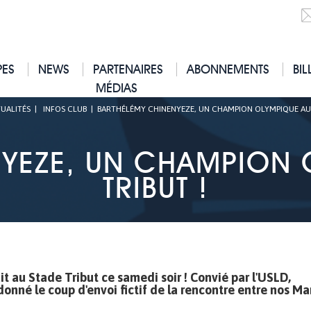
PES
NEWS
PARTENAIRES
ABONNEMENTS
BIL
MÉDIAS
UALITÉS
|
INFOS CLUB
|
BARTHÉLÉMY CHINENYEZE, UN CHAMPION OLYMPIQUE AU 
YEZE, UN CHAMPION 
TRIBUT !
t au Stade Tribut ce samedi soir ! Convié par l'USLD,
donné le coup d'envoi fictif de la rencontre entre nos Ma