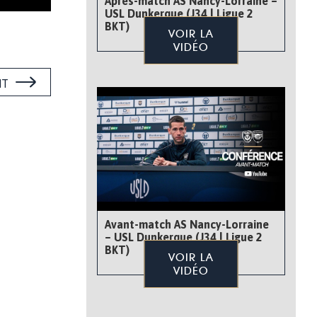
Après-match AS Nancy-Lorraine –
USL Dunkerque (J34 | Ligue 2
BKT)
VOIR LA
VIDÉO
NT
Avant-match AS Nancy-Lorraine
– USL Dunkerque (J34 | Ligue 2
BKT)
VOIR LA
VIDÉO