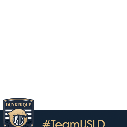
#TeamUSLD