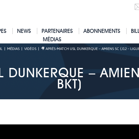
PES
NEWS
PARTENAIRES
ABONNEMENTS
BIL
MÉDIAS
IL
|
MÉDIAS
|
VIDÉOS
|
🎥 APRÈS-MATCH USL DUNKERQUE – AMIENS SC (J12 – LIGUE
L DUNKERQUE – AMIENS
BKT)