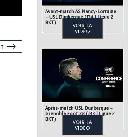
Avant-match AS Nancy-Lorraine
– USL Dunkerque (J34 | Ligue 2
BKT)
VOIR LA
VIDÉO
NT
Après-match USL Dunkerque –
Grenoble Foot 38 (J33 | Ligue 2
BKT)
VOIR LA
VIDÉO