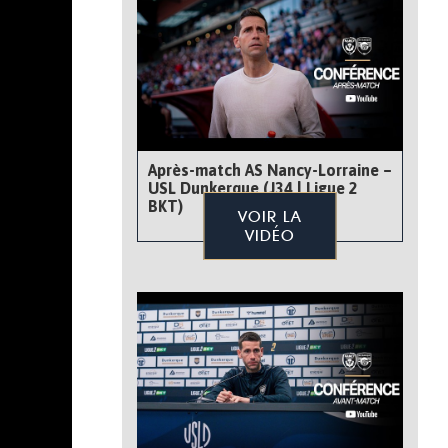
Après-match AS Nancy-Lorraine –
USL Dunkerque (J34 | Ligue 2
BKT)
VOIR LA
VIDÉO